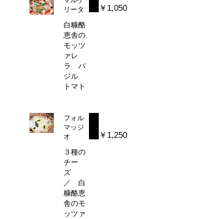
￥1,050
リータ
白糠酪
恵舎の
モッツ
ァレ
ラ バ
ジル
トマト
フォル
マッジ
￥1,250
オ
３種の
チー
ズ
／ 白
糠酪恵
舎のモ
ッツァ