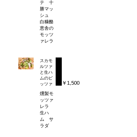
テ 十
勝マッ
シュ
白糠酪
恵舎の
モッツ
ァレラ
スカモ
ルツァ
と生ハ
ムのピ
￥1,500
ッツァ
燻製モ
ッツァ
レラ
生ハ
ム サ
ラダ