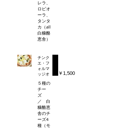
レラ、
ロビオ
ーラ、
タンタ
カ（all
白糠酪
恵舎）
チンク
エ・フ
ォルマ
￥1,500
ッジオ
５種の
チー
ズ
／ 白
糠酪恵
舎のチ
ーズ4
種（モ