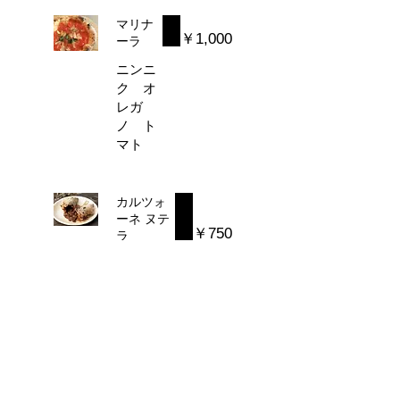
マリナ
￥1,000
ーラ
ニンニ
ク オ
レガ
ノ ト
マト
カルツォ
ーネ ヌテ
￥750
ラ
包み焼き
デザート
ピッツ
ァ ／
チョコペ
ースト
白糠酪恵
舎のリコ