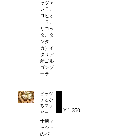
ッツァ
レラ、
ロビオ
ーラ、
リコッ
タ、タ
ンタ
カ）イ
タリア
産ゴル
ゴンゾ
ーラ
ピッツ
ァとか
ちマッ
￥1,350
シュ
十勝マ
ッシュ
のパ