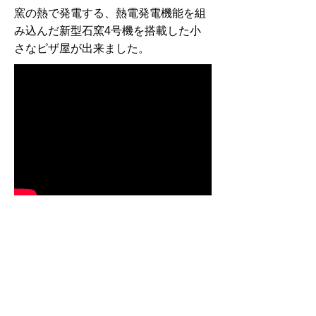
窯の熱で発電する、熱電発電機能を組
み込んだ新型石窯4号機を搭載した小
さなピザ屋が出来ました。
083-0042
北海道中川郡池田町千代田90-4