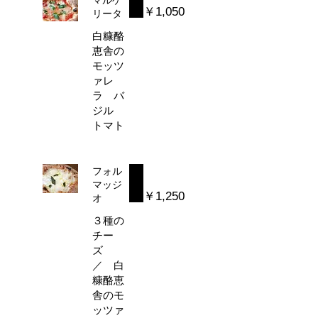
￥1,050
リータ
白糠酪
恵舎の
モッツ
ァレ
ラ バ
ジル
トマト
フォル
マッジ
￥1,250
オ
３種の
チー
ズ
／ 白
糠酪恵
舎のモ
ッツァ