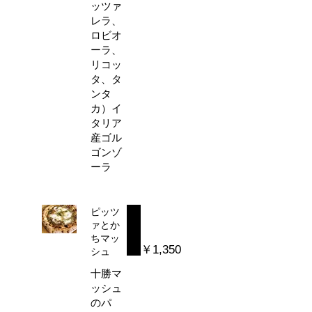
ッツァ
レラ、
ロビオ
ーラ、
リコッ
タ、タ
ンタ
カ）イ
タリア
産ゴル
ゴンゾ
ーラ
ピッツ
ァとか
ちマッ
￥1,350
シュ
十勝マ
ッシュ
のパ