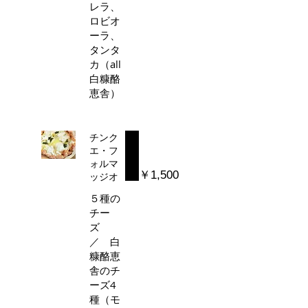
レラ、
ロビオ
ーラ、
タンタ
カ（all
白糠酪
恵舎）
チンク
エ・フ
ォルマ
￥1,500
ッジオ
５種の
チー
ズ
／ 白
糠酪恵
舎のチ
ーズ4
種（モ