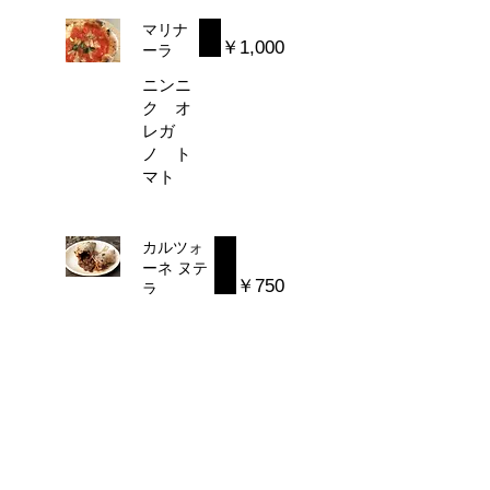
マリナ
￥1,000
ーラ
ニンニ
ク オ
レガ
ノ ト
マト
カルツォ
ーネ ヌテ
￥750
ラ
包み焼き
デザート
ピッツ
ァ ／
チョコペ
ースト
白糠酪恵
舎のリコ