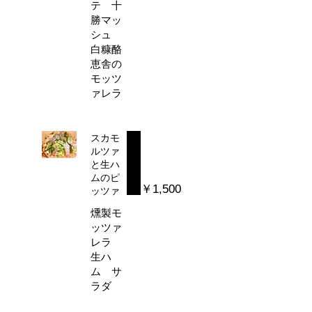
テ 十
勝マッ
シュ
白糠酪
恵舎の
モッツ
ァレラ
スカモ
ルツァ
と生ハ
ムのピ
￥1,500
ッツァ
燻製モ
ッツァ
レラ
生ハ
ム サ
ラダ